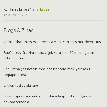
Kur ķeras karpas?
Jānis Lepsis
12-09-2017, 12:35
Blogs & Ziņas
Zemkopības ministrs apsveic Latvijas zemledus makšķerniekus
Babītes ezerā aiztur maluzvejnieku ar trim 50 metru gariem
tīkliem un lomu
Cenu izmaiņas noteikumos par licencēto makšķerēšanu
Liepājas ezerā
antikavitacijas plaksne
Stāsies spēkā zemūdens medību atļauja Lielupē Jelgavas
novada teritorijā