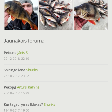
Jaunākais forumā
Peipuss
Jānis S.
29-12-2018, 22:19
Spiningošana
Shuriks
28-10-2017, 23:02
Рекорд
Artūrs Kalniņš
20-10-2017, 15:29
Kur tagad ķeras līdakas?
Shuriks
19-10-2017, 19:00