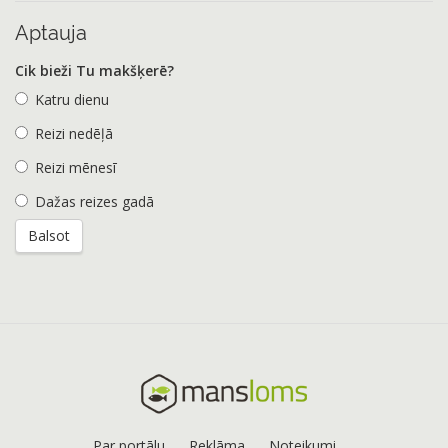
Aptauja
Cik bieži Tu makšķerē?
Katru dienu
Reizi nedēļā
Reizi mēnesī
Dažas reizes gadā
Par portālu
Reklāma
Noteikumi