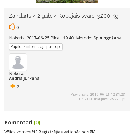
Zandarts
/
2 gab.
/
Kopējais svars: 3.200 Kg
0
Noķerts:
2017-06-25
Plkst..
19:40
, Metode:
Spiningošana
Papildus informācija par copi
Noķēra:
Andris Jurkāns
2
Pievienots:
2017-06-26 12:31:23
Unikālie skatījumi: 4999
Komentāri
(0)
Vēlies komentēt?
Reģistrējies
vai ienāc portālā.