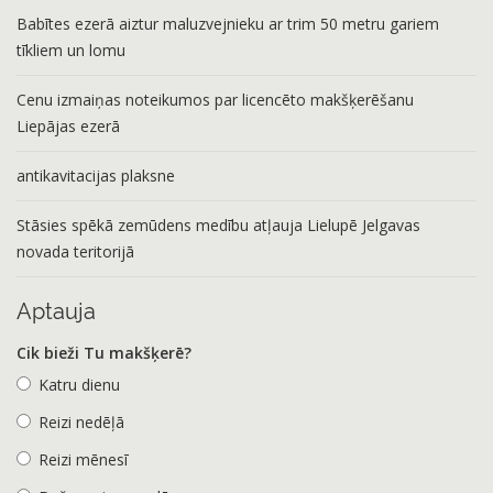
Babītes ezerā aiztur maluzvejnieku ar trim 50 metru gariem
tīkliem un lomu
Cenu izmaiņas noteikumos par licencēto makšķerēšanu
Liepājas ezerā
antikavitacijas plaksne
Stāsies spēkā zemūdens medību atļauja Lielupē Jelgavas
novada teritorijā
Aptauja
Cik bieži Tu makšķerē?
Katru dienu
Reizi nedēļā
Reizi mēnesī