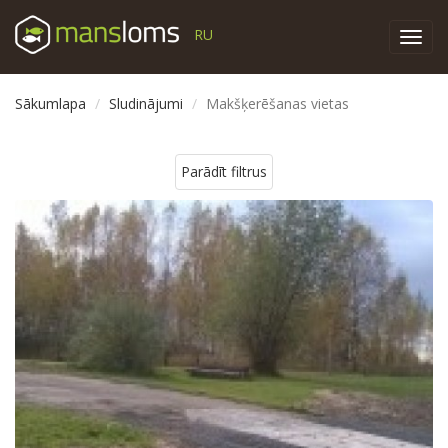
RU
Toggl
navig
Sākumlapa
Sludinājumi
Makšķerēšanas vietas
Parādīt filtrus