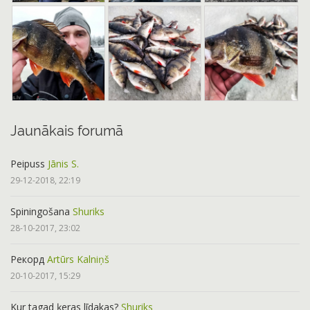
Jaunākais forumā
Peipuss
Jānis S.
29-12-2018, 22:19
Spiningošana
Shuriks
28-10-2017, 23:02
Рекорд
Artūrs Kalniņš
20-10-2017, 15:29
Kur tagad ķeras līdakas?
Shuriks