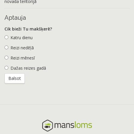
novada teritorijā
Aptauja
Cik bieži Tu makšķerē?
Katru dienu
Reizi nedēļā
Reizi mēnesī
Dažas reizes gadā