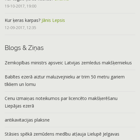
19-10-2017, 19:00
Kur ķeras karpas?
Jānis Lepsis
12-09-2017, 12:35
Blogs & Ziņas
Zemkopības ministrs apsveic Latvijas zemledus makšķerniekus
Babītes ezerā aiztur maluzvejnieku ar trim 50 metru gariem
tīkliem un lomu
Cenu izmaiņas noteikumos par licencēto makšķerēšanu
Liepājas ezerā
antikavitacijas plaksne
Stāsies spēkā zemūdens medību atļauja Lielupē Jelgavas