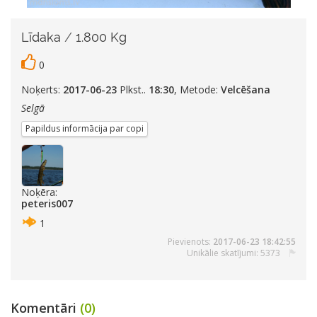
Līdaka
/
1.800 Kg
0
Noķerts:
2017-06-23
Plkst..
18:30
, Metode:
Velcēšana
Selgā
Papildus informācija par copi
Noķēra:
peteris007
1
Pievienots:
2017-06-23 18:42:55
Unikālie skatījumi: 5373
Komentāri
(0)