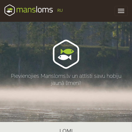
RU
Toggl
navig
Pievienojies Mansloms.lv un attīsti savu hobiju
jaunā līmenī!
LOMI