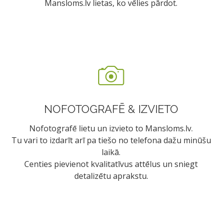
Mansloms.lv lietas, ko vēlies pārdot.
NOFOTOGRAFĒ & IZVIETO
Nofotografē lietu un izvieto to Mansloms.lv.
Tu vari to izdarīt arī pa tiešo no telefona dažu minūšu
laikā.
Centies pievienot kvalitatīvus attēlus un sniegt
detalizētu aprakstu.