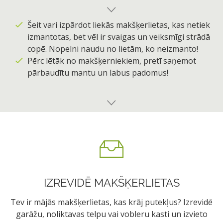
Šeit vari izpārdot liekās makšķerlietas, kas netiek
izmantotas, bet vēl ir svaigas un veiksmīgi strādā
copē. Nopelni naudu no lietām, ko neizmanto!
Pērc lētāk no makšķerniekiem, pretī saņemot
pārbaudītu mantu un labus padomus!
IZREVIDĒ MAKŠĶERLIETAS
Tev ir mājās makšķerlietas, kas krāj putekļus? Izrevidē
garāžu, noliktavas telpu vai vobleru kasti un izvieto