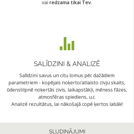
vai
redzama tikai Tev
.
SALĪDZINI & ANALIZĒ
Salīdzini savus un citu lomus pēc dažādiem
parametriem - kopējais noķerto/atlaisto zivju skaits,
ūdenstilpnē noķertās zivis, laikapstākļi, mēness fāzes,
atmosfēras spiediens, u.c.
Analizē rezultātus, lai nākošajā copē ķertos labāk!
SLUDINĀJUMI