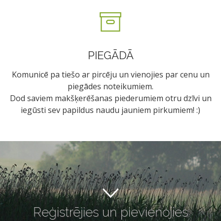
PIEGĀDĀ
Komunicē pa tiešo ar pircēju un vienojies par cenu un
piegādes noteikumiem.
Dod saviem makšķerēšanas piederumiem otru dzīvi un
iegūsti sev papildus naudu jauniem pirkumiem! :)
Reģistrējies un pievienojies