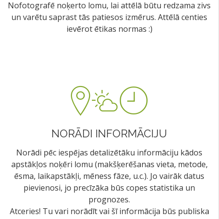
Nofotografē noķerto lomu, lai attēlā būtu redzama zivs
un varētu saprast tās patiesos izmērus. Attēlā centies
ievērot ētikas normas :)
NORĀDI INFORMĀCIJU
Norādi pēc iespējas detalizētāku informāciju kādos
apstākļos noķēri lomu (makšķerēšanas vieta, metode,
ēsma, laikapstākļi, mēness fāze, u.c.). Jo vairāk datus
pievienosi, jo precīzāka būs copes statistika un
prognozes.
Atceries! Tu vari norādīt vai šī informācija būs publiska