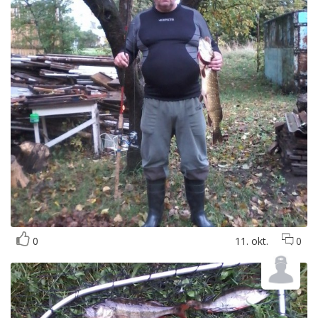
0
11. okt.
0