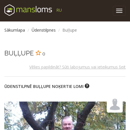
RU
Toggl
navig
Sākumlapa
Ūdenstilpnes
Buļļupe
BUĻĻUPE
0
Vēlies papildināt? Sūti labojumus vai ieteikumus šeit
ŪDENSTILPNĒ BUĻĻUPE NOĶERTIE LOMI