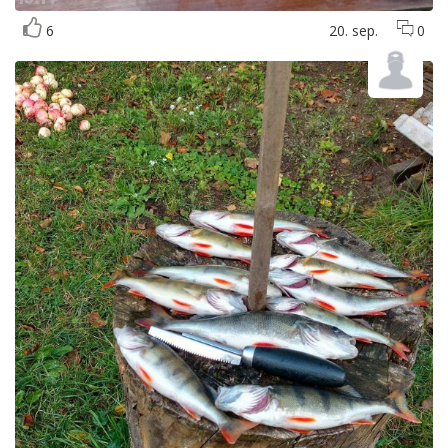
6
20. sep.
0