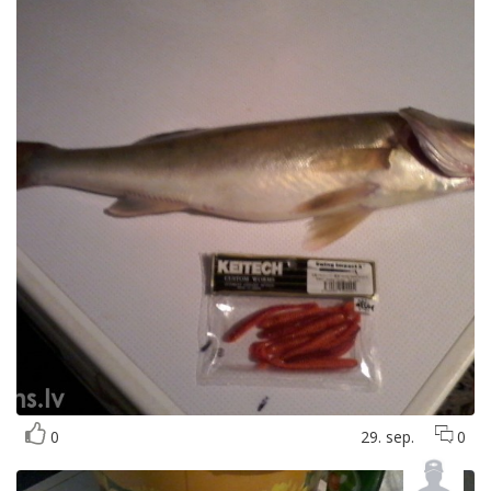
0
29. sep.
0