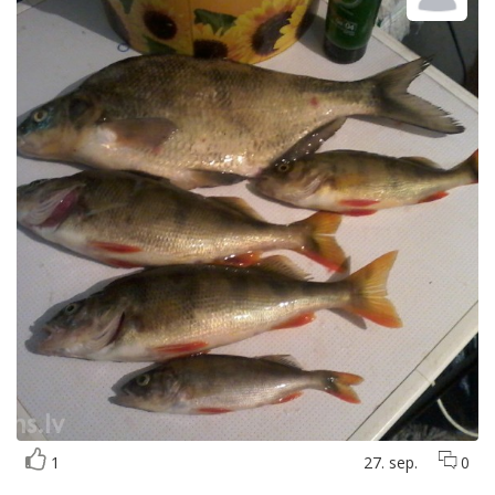
1
27. sep.
0