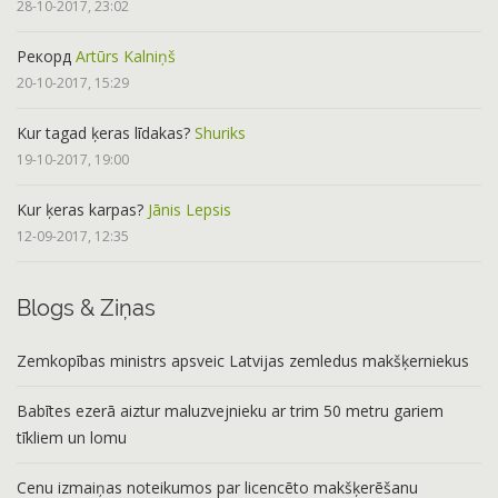
28-10-2017, 23:02
Рекорд
Artūrs Kalniņš
20-10-2017, 15:29
Kur tagad ķeras līdakas?
Shuriks
19-10-2017, 19:00
Kur ķeras karpas?
Jānis Lepsis
12-09-2017, 12:35
Blogs & Ziņas
Zemkopības ministrs apsveic Latvijas zemledus makšķerniekus
Babītes ezerā aiztur maluzvejnieku ar trim 50 metru gariem
tīkliem un lomu
Cenu izmaiņas noteikumos par licencēto makšķerēšanu