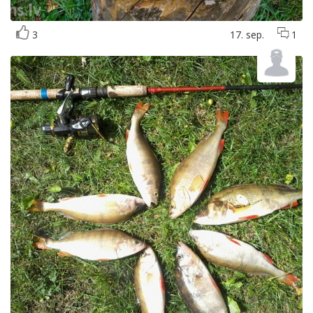
3
17. sep.
1