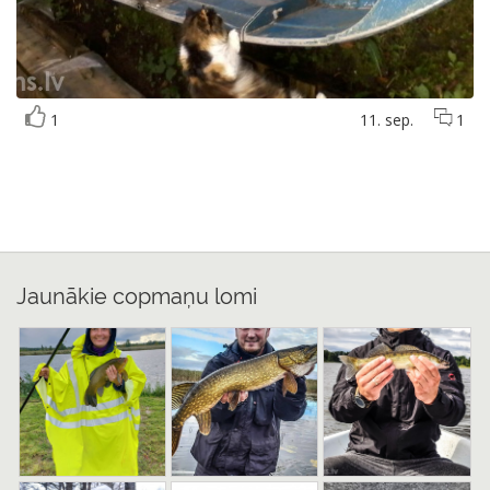
1
11. sep.
1
Jaunākie copmaņu lomi