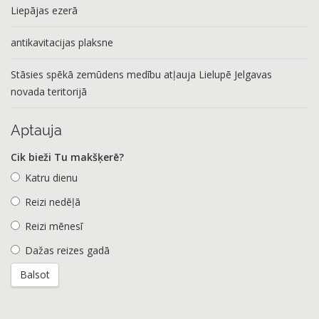
Liepājas ezerā
antikavitacijas plaksne
Stāsies spēkā zemūdens medību atļauja Lielupē Jelgavas
novada teritorijā
Aptauja
Cik bieži Tu makšķerē?
Katru dienu
Reizi nedēļā
Reizi mēnesī
Dažas reizes gadā