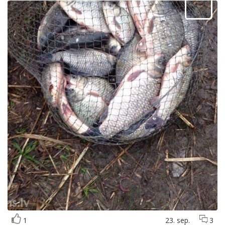
1
23. sep.
3