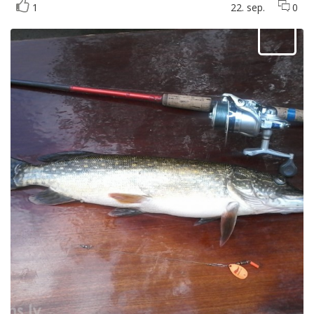
1
22. sep.
0