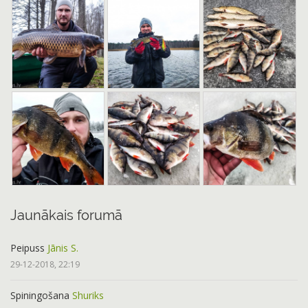
Jaunākais forumā
Peipuss
Jānis S.
29-12-2018, 22:19
Spiningošana
Shuriks