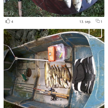
4
13. sep.
1