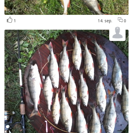
1
14. sep.
0