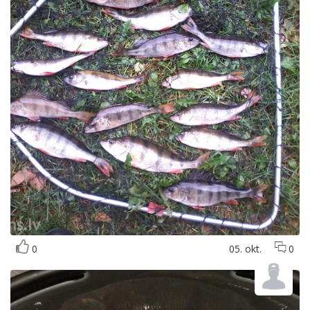
0
05. okt.
0