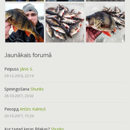
Jaunākais forumā
Peipuss
Jānis S.
29-12-2018, 22:19
Spiningošana
Shuriks
28-10-2017, 23:02
Рекорд
Artūrs Kalniņš
20-10-2017, 15:29
Kur tagad ķeras līdakas?
Shuriks