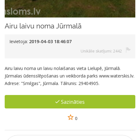
Airu laivu noma Jūrmalā
Ievietoja:
2019-04-03 18:46:07
Unikālie skatījumi: 2442
Airu laivu noma un laivu nolaišanas vieta Lielupē, Jūrmalā.
Jūrmalas ūdensslēpošanas un veikborda parks www.waterskis.lv.
Adrese: "Smilgas", Jūrmala. Tālrunis: 29404905.
Sazināties
0