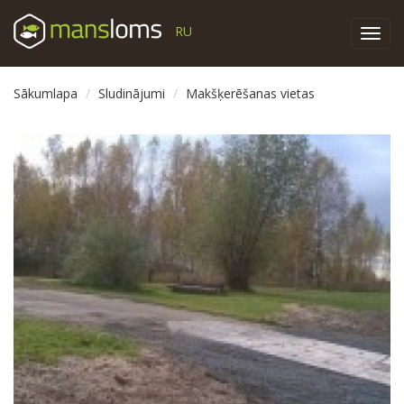
RU
Toggl
navig
Sākumlapa
Sludinājumi
Makšķerēšanas vietas