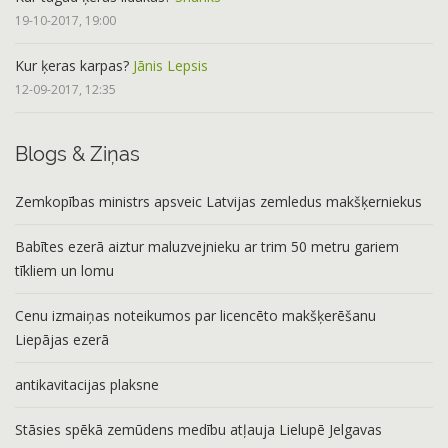
19-10-2017, 19:00
Kur ķeras karpas?
Jānis Lepsis
12-09-2017, 12:35
Blogs & Ziņas
Zemkopības ministrs apsveic Latvijas zemledus makšķerniekus
Babītes ezerā aiztur maluzvejnieku ar trim 50 metru gariem
tīkliem un lomu
Cenu izmaiņas noteikumos par licencēto makšķerēšanu
Liepājas ezerā
antikavitacijas plaksne
Stāsies spēkā zemūdens medību atļauja Lielupē Jelgavas