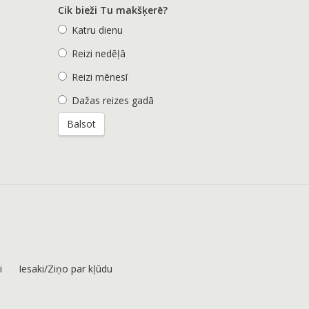
Cik bieži Tu makšķerē?
Katru dienu
Reizi nedēļā
Reizi mēnesī
Dažas reizes gadā
i
Iesaki/Ziņo par kļūdu