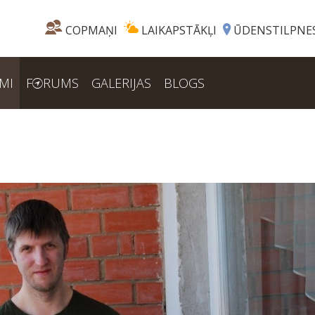
COPMAŅI
LAIKAPSTĀKĻI
ŪDENSTILPNE
MI
F
RUMS
GALERIJAS
BLOGS