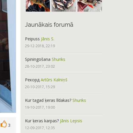
Jaunākais forumā
Peipuss
Jānis S.
29-12-2018, 22:19
Spiningošana
Shuriks
28-10-2017, 23:02
Рекорд
Artūrs Kalniņš
20-10-2017, 15:29
Kur tagad ķeras līdakas?
Shuriks
19-10-2017, 19:00
Kur ķeras karpas?
Jānis Lepsis
3
12-09-2017, 12:35