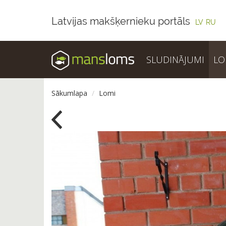
Latvijas makšķernieku portāls
LV
RU
SLUDINĀJUMI
LO
Sākumlapa
Lomi