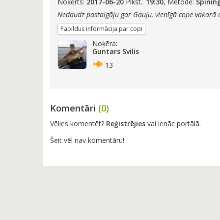
Noķerts:
2017-06-20
Plkst..
19:30
, Metode:
Spinin
Nedaudz pastaigāju gar Gauju, vienīgā cope vakarā 
Papildus informācija par copi
Noķēra:
Guntars Svilis
13
Komentāri
(0)
Vēlies komentēt?
Reģistrējies
vai ienāc portālā.
Šeit vēl nav komentāru!