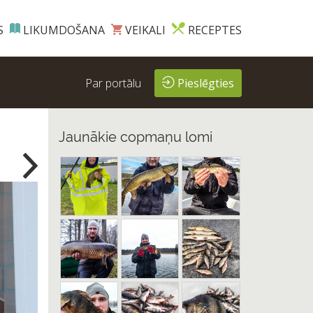
S
LIKUMDOŠANA
VEIKALI
RECEPTES
Par portālu
Pieslēgties
Jaunākie copmaņu lomi