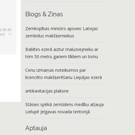
Blogs & Ziņas
Zemkopības ministrs apsveic Latvijas
2:43:45
4969
zemledus makšķerniekus
Babītes ezerā aiztur maluzvejnieku ar
trim 50 metru gariem tīkliem un lomu
Cenu izmaiņas noteikumos par
licencēto makšķerēšanu Liepājas ezerā
antikavitacijas plaksne
Stāsies spēkā zemūdens medību atļauja
Lielupē Jelgavas novada teritorijā
Aptauja