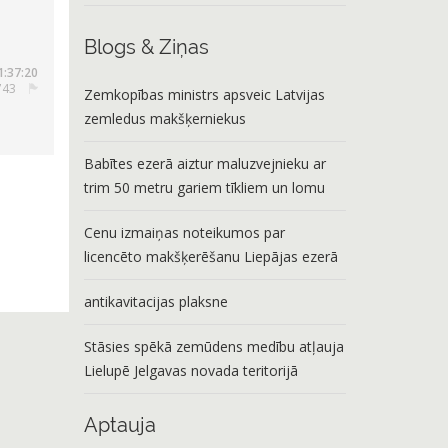
Blogs & Ziņas
1:37:20
5743
Zemkopības ministrs apsveic Latvijas
zemledus makšķerniekus
Babītes ezerā aiztur maluzvejnieku ar
trim 50 metru gariem tīkliem un lomu
Cenu izmaiņas noteikumos par
licencēto makšķerēšanu Liepājas ezerā
antikavitacijas plaksne
Stāsies spēkā zemūdens medību atļauja
Lielupē Jelgavas novada teritorijā
Aptauja