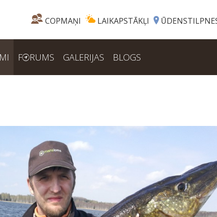
COPMAŅI
LAIKAPSTĀKĻI
ŪDENSTILPNE
MI
F
RUMS
GALERIJAS
BLOGS