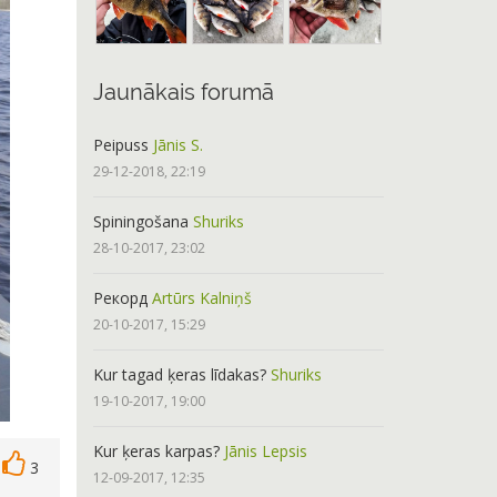
Jaunākais forumā
Peipuss
Jānis S.
29-12-2018, 22:19
Spiningošana
Shuriks
28-10-2017, 23:02
Рекорд
Artūrs Kalniņš
20-10-2017, 15:29
Kur tagad ķeras līdakas?
Shuriks
19-10-2017, 19:00
Kur ķeras karpas?
Jānis Lepsis
3
12-09-2017, 12:35