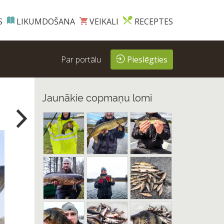
S
LIKUMDOŠANA
VEIKALI
RECEPTES
Par portālu
Pieslēgties
Jaunākie copmaņu lomi