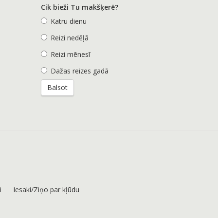
Cik bieži Tu makšķerē?
Katru dienu
Reizi nedēļā
Reizi mēnesī
Dažas reizes gadā
i
Iesaki/Ziņo par kļūdu