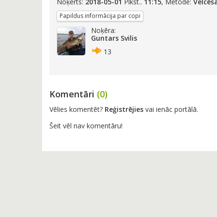
Noķerts:
2018-05-01
Plkst..
11:15
, Metode:
Velcēš
Papildus informācija par copi
Noķēra:
Guntars Svilis
13
Komentāri
(0)
Vēlies komentēt?
Reģistrējies
vai ienāc portālā.
Šeit vēl nav komentāru!