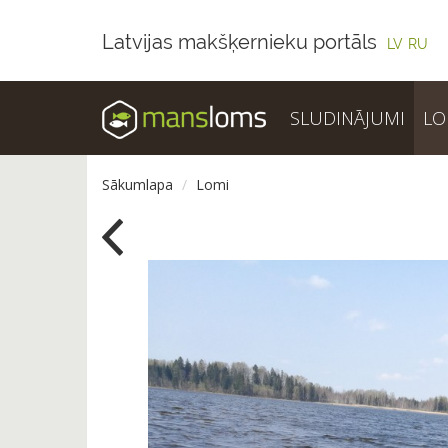
Latvijas makšķernieku portāls
LV
RU
SLUDINĀJUMI
LO
Sākumlapa
Lomi