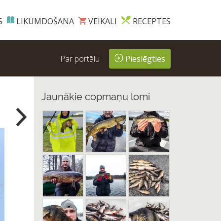
S
LIKUMDOŠANA
VEIKALI
RECEPTES
Par portālu
Pieslēgties
Jaunākie copmaņu lomi