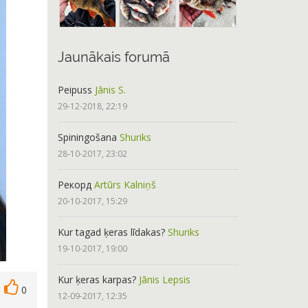
Jaunākais forumā
Peipuss
Jānis S.
29-12-2018, 22:19
Spiningošana
Shuriks
28-10-2017, 23:02
Рекорд
Artūrs Kalniņš
20-10-2017, 15:29
Kur tagad ķeras līdakas?
Shuriks
19-10-2017, 19:00
Kur ķeras karpas?
Jānis Lepsis
0
12-09-2017, 12:35