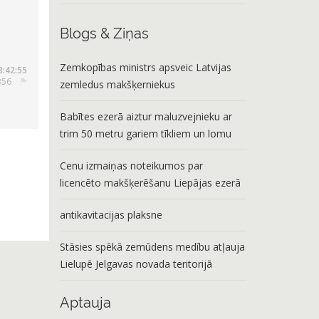
Blogs & Ziņas
Zemkopības ministrs apsveic Latvijas
8:42:55
5356
zemledus makšķerniekus
Babītes ezerā aiztur maluzvejnieku ar
trim 50 metru gariem tīkliem un lomu
Cenu izmaiņas noteikumos par
licencēto makšķerēšanu Liepājas ezerā
antikavitacijas plaksne
Stāsies spēkā zemūdens medību atļauja
Lielupē Jelgavas novada teritorijā
Aptauja