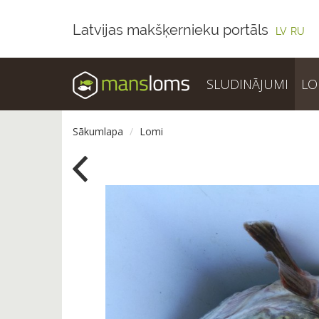
Latvijas makšķernieku portāls
LV
RU
SLUDINĀJUMI
LO
Sākumlapa
Lomi