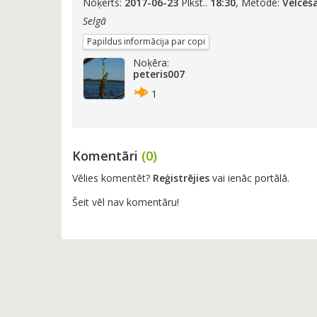
Noķerts:
2017-06-23
Plkst..
18:30
, Metode:
Velcēš
Selgā
Papildus informācija par copi
Noķēra:
peteris007
1
Komentāri
(0)
Vēlies komentēt?
Reģistrējies
vai ienāc portālā.
Šeit vēl nav komentāru!