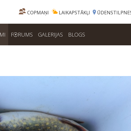
COPMAŅI
LAIKAPSTĀKĻI
ŪDENSTILPNE
MI
F
RUMS
GALERIJAS
BLOGS