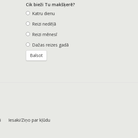
Cik bieži Tu makšķerē?
Katru dienu
Reizi nedēļā
Reizi mēnesī
Dažas reizes gadā
i
Iesaki/Ziņo par kļūdu