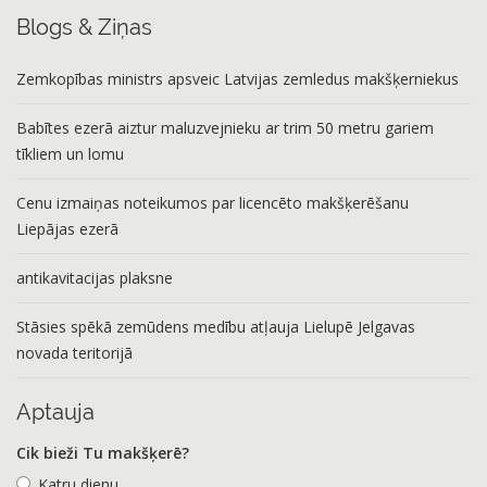
Blogs & Ziņas
Zemkopības ministrs apsveic Latvijas zemledus makšķerniekus
Babītes ezerā aiztur maluzvejnieku ar trim 50 metru gariem
tīkliem un lomu
Cenu izmaiņas noteikumos par licencēto makšķerēšanu
Liepājas ezerā
antikavitacijas plaksne
Stāsies spēkā zemūdens medību atļauja Lielupē Jelgavas
novada teritorijā
Aptauja
Cik bieži Tu makšķerē?
Katru dienu