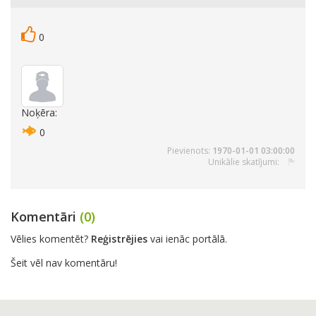
0
Noķēra:
0
Pievienots:
1970-01-01 03:00:00
Unikālie skatījumi:
Komentāri
(0)
Vēlies komentēt?
Reģistrējies
vai ienāc portālā.
Šeit vēl nav komentāru!