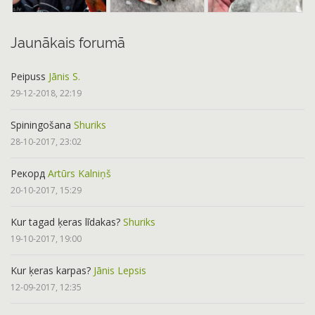
Jaunākais forumā
Peipuss
Jānis S.
29-12-2018, 22:19
Spiningošana
Shuriks
28-10-2017, 23:02
Рекорд
Artūrs Kalniņš
20-10-2017, 15:29
Kur tagad ķeras līdakas?
Shuriks
19-10-2017, 19:00
Kur ķeras karpas?
Jānis Lepsis
12-09-2017, 12:35