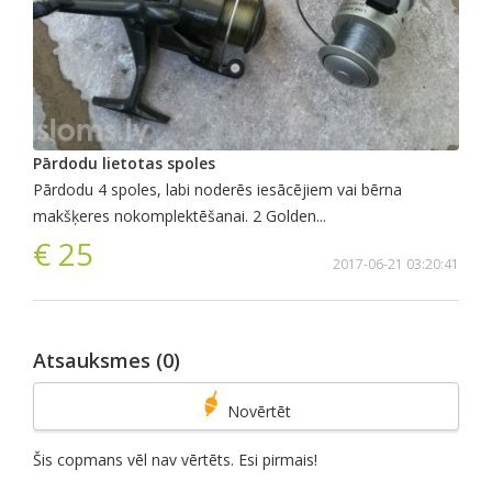
Pārdodu lietotas spoles
Pārdodu 4 spoles, labi noderēs iesācējiem vai bērna
makšķeres nokomplektēšanai. 2 Golden...
€ 25
2017-06-21 03:20:41
Atsauksmes (0)
Novērtēt
Šis copmans vēl nav vērtēts. Esi pirmais!