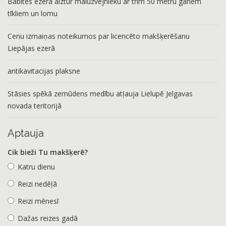
Babītes ezerā aiztur maluzvejnieku ar trim 50 metru gariem
tīkliem un lomu
Cenu izmaiņas noteikumos par licencēto makšķerēšanu
Liepājas ezerā
antikavitacijas plaksne
Stāsies spēkā zemūdens medību atļauja Lielupē Jelgavas
novada teritorijā
Aptauja
Cik bieži Tu makšķerē?
Katru dienu
Reizi nedēļā
Reizi mēnesī
Dažas reizes gadā