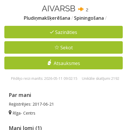
AIVARSB
2
Pludiņmakšķerēšana
/
Spiningošana
/
Sazināties
Sekot
Atsauksmes
Pēdējo reizi manīts: 2026-05-11 09:02:15 Unikālie skatījumi 2192
Par mani
Reģistrējies: 2017-06-21
Rīga- Centrs
Mani lomi (1)