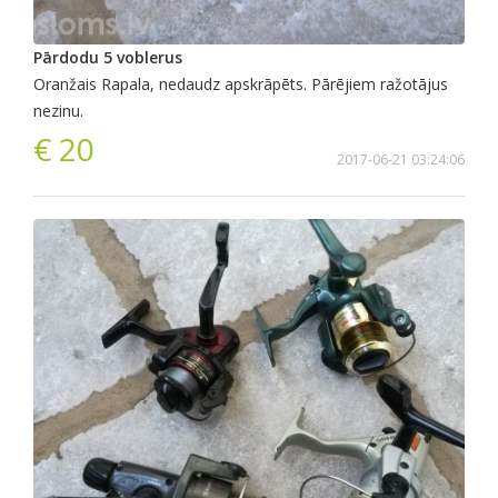
Pārdodu 5 voblerus
Oranžais Rapala, nedaudz apskrāpēts. Pārējiem ražotājus
nezinu.
€ 20
2017-06-21 03:24:06