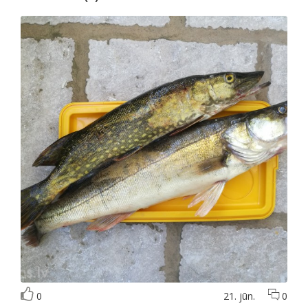
0
21. jūn.
0