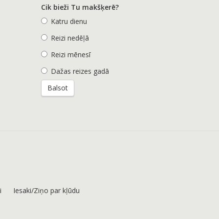
Cik bieži Tu makšķerē?
Katru dienu
Reizi nedēļā
Reizi mēnesī
Dažas reizes gadā
i
Iesaki/Ziņo par kļūdu