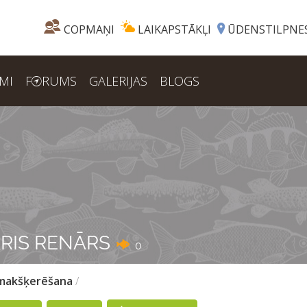
COPMAŅI
LAIKAPSTĀKĻI
ŪDENSTILPNE
MI
F
RUMS
GALERIJAS
BLOGS
RIS RENĀRS
0
ņmakšķerēšana
/