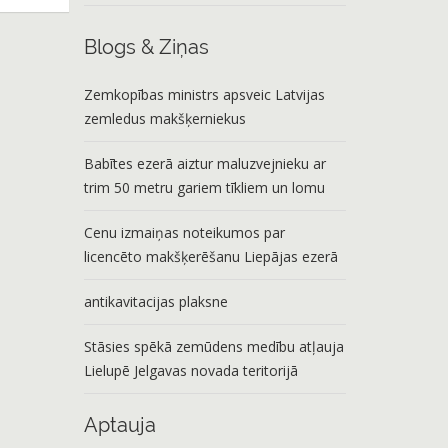
Blogs & Ziņas
Zemkopības ministrs apsveic Latvijas
zemledus makšķerniekus
Babītes ezerā aiztur maluzvejnieku ar
trim 50 metru gariem tīkliem un lomu
Cenu izmaiņas noteikumos par
licencēto makšķerēšanu Liepājas ezerā
antikavitacijas plaksne
Stāsies spēkā zemūdens medību atļauja
Lielupē Jelgavas novada teritorijā
Aptauja