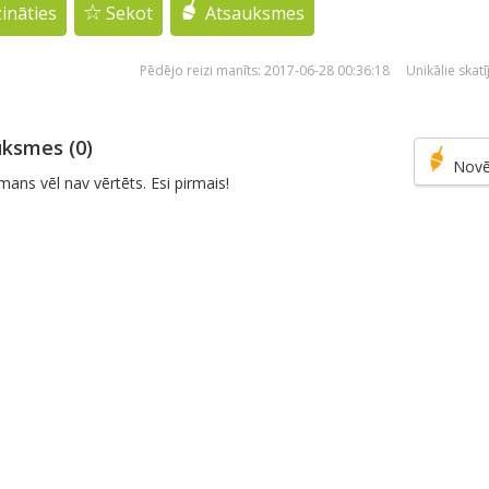
ināties
Sekot
Atsauksmes
Pēdējo reizi manīts: 2017-06-28 00:36:18 Unikālie skat
ksmes (0)
Novē
mans vēl nav vērtēts. Esi pirmais!