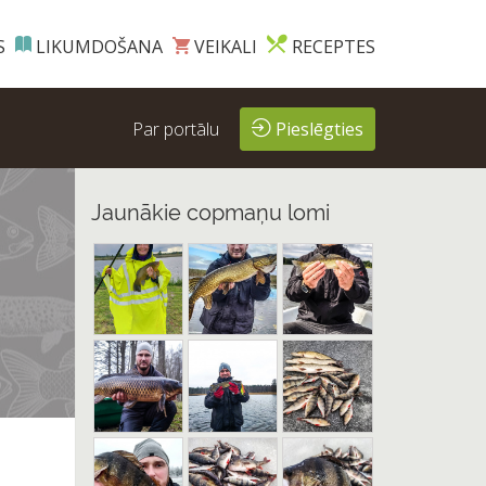
S
LIKUMDOŠANA
VEIKALI
RECEPTES
Par portālu
Pieslēgties
Jaunākie copmaņu lomi