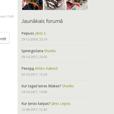
ījumi 1549
Jaunākais forumā
Peipuss
Jānis S.
rtēt
29-12-2018, 22:19
Spiningošana
Shuriks
28-10-2017, 23:02
Рекорд
Artūrs Kalniņš
20-10-2017, 15:29
Kur tagad ķeras līdakas?
Shuriks
19-10-2017, 19:00
Kur ķeras karpas?
Jānis Lepsis
12-09-2017, 12:35