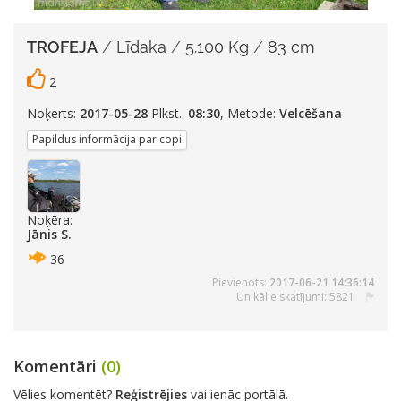
TROFEJA
/
Līdaka
/
5.100 Kg
/
83 cm
2
Noķerts:
2017-05-28
Plkst..
08:30
, Metode:
Velcēšana
Papildus informācija par copi
Noķēra:
Jānis S.
36
Pievienots:
2017-06-21 14:36:14
Unikālie skatījumi: 5821
Komentāri
(0)
Vēlies komentēt?
Reģistrējies
vai ienāc portālā.