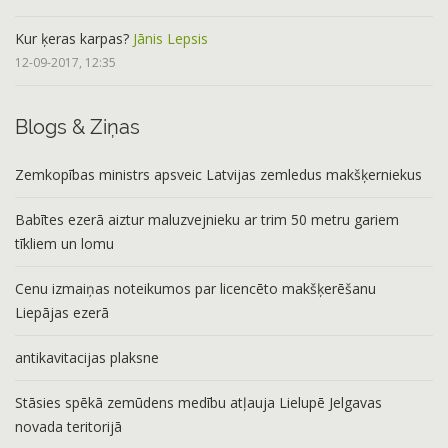
Kur ķeras karpas?
Jānis Lepsis
12-09-2017, 12:35
Blogs & Ziņas
Zemkopības ministrs apsveic Latvijas zemledus makšķerniekus
Babītes ezerā aiztur maluzvejnieku ar trim 50 metru gariem
tīkliem un lomu
Cenu izmaiņas noteikumos par licencēto makšķerēšanu
Liepājas ezerā
antikavitacijas plaksne
Stāsies spēkā zemūdens medību atļauja Lielupē Jelgavas
novada teritorijā