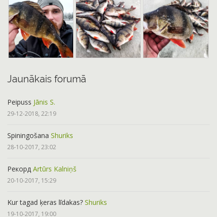
Jaunākais forumā
Peipuss
Jānis S.
29-12-2018, 22:19
Spiningošana
Shuriks
28-10-2017, 23:02
Рекорд
Artūrs Kalniņš
20-10-2017, 15:29
Kur tagad ķeras līdakas?
Shuriks
19-10-2017, 19:00