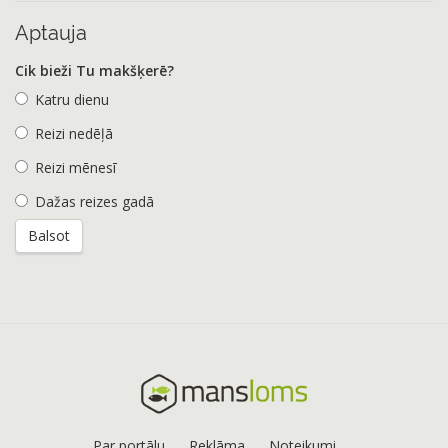
Aptauja
Cik bieži Tu makšķerē?
Katru dienu
Reizi nedēļā
Reizi mēnesī
Dažas reizes gadā
Par portālu
Reklāma
Noteikumi