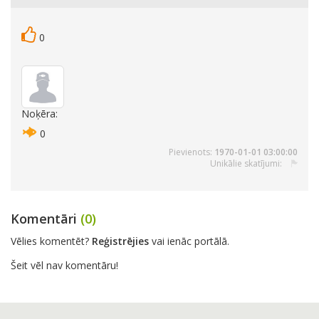
0
Noķēra:
0
Pievienots:
1970-01-01 03:00:00
Unikālie skatījumi:
Komentāri
(0)
Vēlies komentēt?
Reģistrējies
vai ienāc portālā.
Šeit vēl nav komentāru!