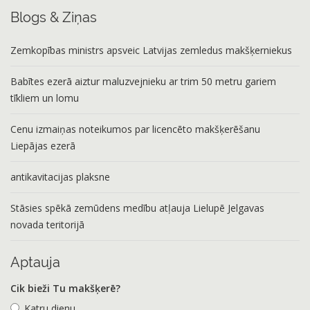
Blogs & Ziņas
Zemkopības ministrs apsveic Latvijas zemledus makšķerniekus
Babītes ezerā aiztur maluzvejnieku ar trim 50 metru gariem
tīkliem un lomu
Cenu izmaiņas noteikumos par licencēto makšķerēšanu
Liepājas ezerā
antikavitacijas plaksne
Stāsies spēkā zemūdens medību atļauja Lielupē Jelgavas
novada teritorijā
Aptauja
Cik bieži Tu makšķerē?
Katru dienu