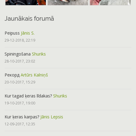
Jaunākais forumā
Peipuss
Jānis S.
29-12-2018, 22:19
Spiningošana
Shuriks
28-10-2017, 23:02
Рекорд
Artūrs Kalniņš
20-10-2017, 15:29
Kur tagad ķeras līdakas?
Shuriks
19-10-2017, 19:00
Kur ķeras karpas?
Jānis Lepsis
12-09-2017, 12:35