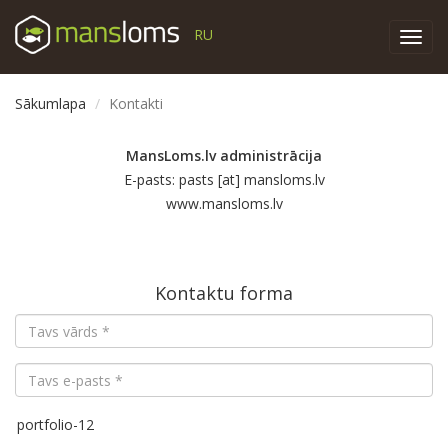
RU
Toggl
navig
Sākumlapa
Kontakti
MansLoms.lv administrācija
E-pasts: pasts [at] mansloms.lv
www.mansloms.lv
Kontaktu forma