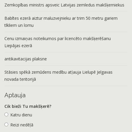
Zemkopības ministrs apsveic Latvijas zemledus makšķerniekus
Babītes ezerā aiztur maluzvejnieku ar trim 50 metru gariem
tīkliem un lomu
Cenu izmaiņas noteikumos par licencēto makšķerēšanu
Liepājas ezerā
antikavitacijas plaksne
Stāsies spēkā zemūdens medību atļauja Lielupē Jelgavas
novada teritorijā
Aptauja
Cik bieži Tu makšķerē?
Katru dienu
Reizi nedēļā