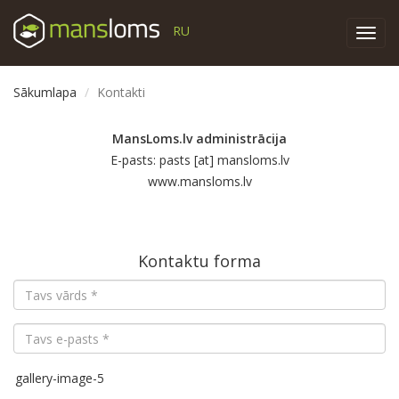
RU
Toggl
navig
Sākumlapa
Kontakti
MansLoms.lv administrācija
E-pasts: pasts [at] mansloms.lv
www.mansloms.lv
Kontaktu forma