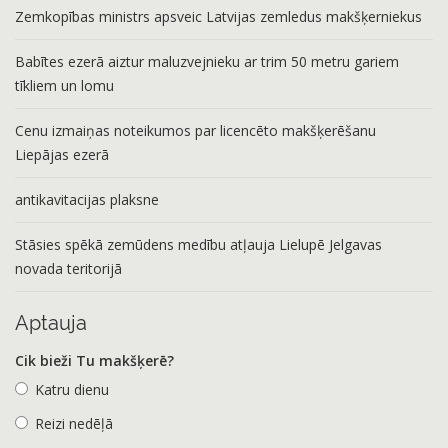
Zemkopības ministrs apsveic Latvijas zemledus makšķerniekus
Babītes ezerā aiztur maluzvejnieku ar trim 50 metru gariem
tīkliem un lomu
Cenu izmaiņas noteikumos par licencēto makšķerēšanu
Liepājas ezerā
antikavitacijas plaksne
Stāsies spēkā zemūdens medību atļauja Lielupē Jelgavas
novada teritorijā
Aptauja
Cik bieži Tu makšķerē?
Katru dienu
Reizi nedēļā