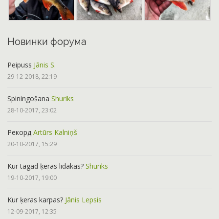
Новинки форума
Peipuss
Jānis S.
29-12-2018, 22:19
Spiningošana
Shuriks
28-10-2017, 23:02
Рекорд
Artūrs Kalniņš
20-10-2017, 15:29
Kur tagad ķeras līdakas?
Shuriks
19-10-2017, 19:00
Kur ķeras karpas?
Jānis Lepsis
12-09-2017, 12:35