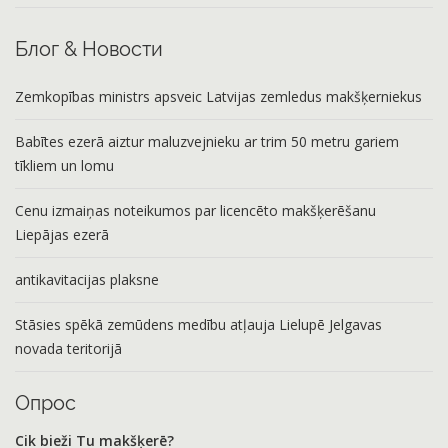
Блог & Новости
Zemkopības ministrs apsveic Latvijas zemledus makšķerniekus
Babītes ezerā aiztur maluzvejnieku ar trim 50 metru gariem
tīkliem un lomu
Cenu izmaiņas noteikumos par licencēto makšķerēšanu
Liepājas ezerā
antikavitacijas plaksne
Stāsies spēkā zemūdens medību atļauja Lielupē Jelgavas
novada teritorijā
Опрос
Cik bieži Tu makšķerē?