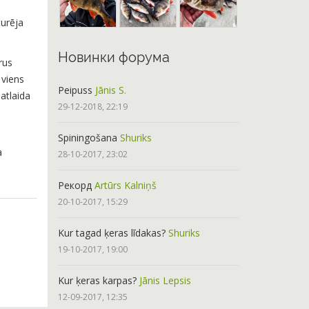
a
turēja
Новинки форума
rus
 viens
Peipuss
Jānis S.
 atlaida
29-12-2018, 22:19
Spiningošana
Shuriks
a
28-10-2017, 23:02
Рекорд
Artūrs Kalniņš
20-10-2017, 15:29
Kur tagad ķeras līdakas?
Shuriks
19-10-2017, 19:00
Kur ķeras karpas?
Jānis Lepsis
12-09-2017, 12:35