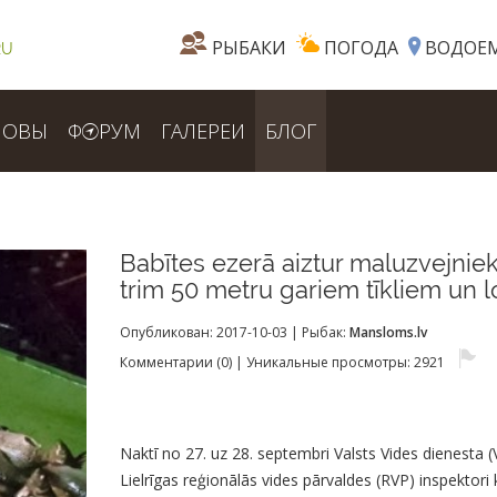
РЫБАКИ
ПОГОДА
ВОДОЕ
RU
ЛОВЫ
Ф
РУМ
ГАЛЕРЕИ
БЛОГ
Babītes ezerā aiztur maluzvejniek
trim 50 metru gariem tīkliem un 
Опубликован:
2017-10-03
| Рыбак:
Mansloms.lv
Комментарии (0)
| Уникальные просмотры: 2921
Naktī no 27. uz 28. septembri Valsts Vides dienesta 
Lielrīgas reģionālās vides pārvaldes (RVP) inspektori 