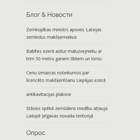
Блог & Новости
Zemkopības ministrs apsveic Latvijas
zemledus makšķerniekus
Babītes ezerā aiztur maluzvejnieku ar
trim 50 metru gariem tīkliem un lomu
Cenu izmaiņas noteikumos par
licencēto makšķerēšanu Liepājas ezerā
antikavitacijas plaksne
Stāsies spēkā zemūdens medību atļauja
Lielupē Jelgavas novada teritorijā
Опрос