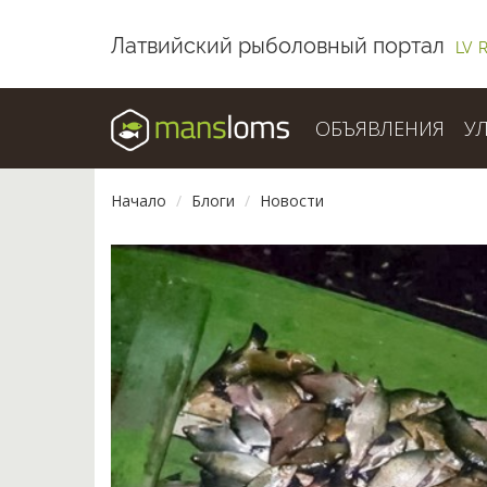
Латвийский рыболовный портал
LV
ОБЪЯВЛЕНИЯ
У
Начало
Блоги
Новости