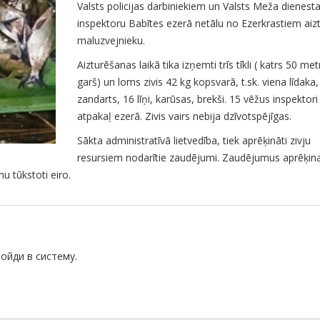
Valsts policijas darbiniekiem un Valsts Meža dienest
inspektoru Babītes ezerā netālu no Ezerkrastiem aiz
maluzvejnieku.
Aizturēšanas laikā tika izņemti trīs tīkli ( katrs 50 met
garš) un loms zivis 42 kg kopsvarā, t.sk. viena līdaka,
zandarts, 16 līņi, karūsas, brekši. 15 vēžus inspektori
atpakaļ ezerā. Zivis vairs nebija dzīvotspējīgas.
Sākta administratīvā lietvedība, tiek aprēķināti zivju
resursiem nodarītie zaudējumi. Zaudējumus aprēķin
u tūkstoti eiro.
ойди в систему.