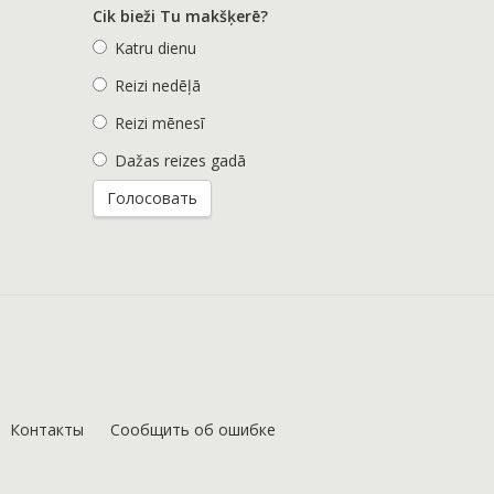
Cik bieži Tu makšķerē?
Katru dienu
Reizi nedēļā
Reizi mēnesī
Dažas reizes gadā
Контакты
Сообщить об ошибке