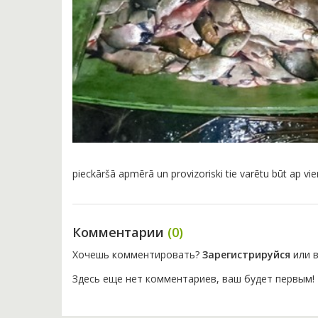
pieckāršā apmērā un provizoriski tie varētu būt ap vien
Комментарии
(0)
Хочешь комментировать?
Зарегистрируйся
или в
Здесь еще нет комментариев, ваш будет первым!