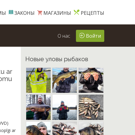
МЫ
ЗАКОНЫ
МАГАЗИНЫ
РЕЦЕПТЫ
О нас
Войти
Новые уловы рыбаков
u ar
lomu
(VVD)
kopīgi ar