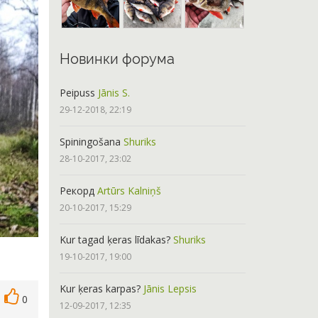
Новинки форума
Peipuss
Jānis S.
29-12-2018, 22:19
Spiningošana
Shuriks
28-10-2017, 23:02
Рекорд
Artūrs Kalniņš
20-10-2017, 15:29
Kur tagad ķeras līdakas?
Shuriks
19-10-2017, 19:00
Kur ķeras karpas?
Jānis Lepsis
0
12-09-2017, 12:35