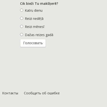
Cik bieži Tu makšķerē?
Katru dienu
Reizi nedēļā
Reizi mēnesī
Dažas reizes gadā
Контакты
Сообщить об ошибке