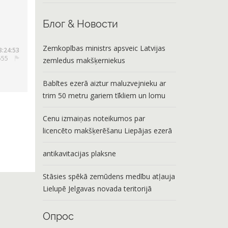
Блог & Новости
Zemkopības ministrs apsveic Latvijas
3:24:53
555
zemledus makšķerniekus
Babītes ezerā aiztur maluzvejnieku ar
trim 50 metru gariem tīkliem un lomu
Cenu izmaiņas noteikumos par
licencēto makšķerēšanu Liepājas ezerā
antikavitacijas plaksne
Stāsies spēkā zemūdens medību atļauja
Lielupē Jelgavas novada teritorijā
Опрос