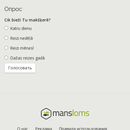
Опрос
Cik bieži Tu makšķerē?
Katru dienu
Reizi nedēļā
Reizi mēnesī
Dažas reizes gadā
О нас
Реклама
Правила использования