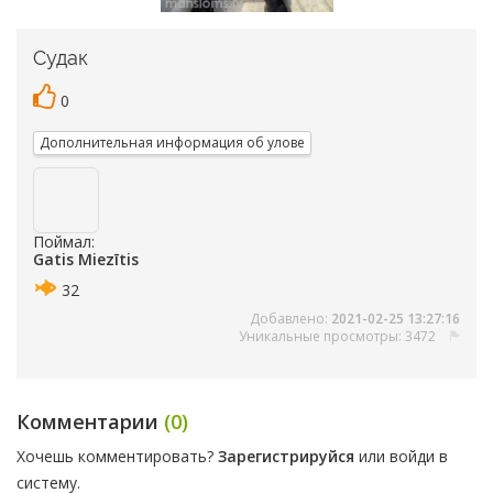
Судак
0
Дополнительная информация об улове
Поймал:
Gatis Miezītis
32
Добавлено:
2021-02-25 13:27:16
Уникальные просмотры: 3472
Комментарии
(0)
Хочешь комментировать?
Зарегистрируйся
или войди в
систему.