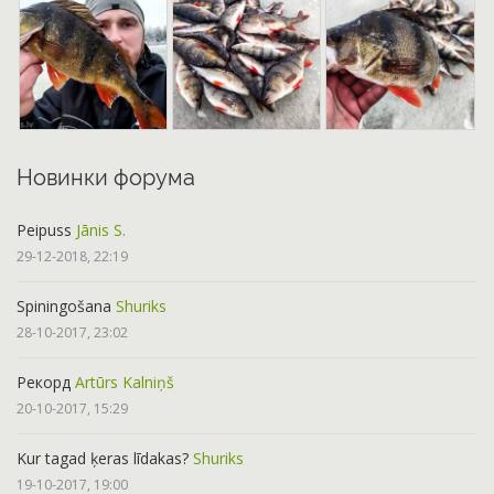
Новинки форума
Peipuss
Jānis S.
29-12-2018, 22:19
Spiningošana
Shuriks
28-10-2017, 23:02
Рекорд
Artūrs Kalniņš
20-10-2017, 15:29
Kur tagad ķeras līdakas?
Shuriks
19-10-2017, 19:00