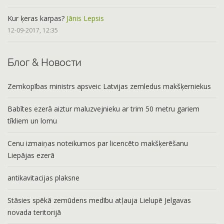
Kur ķeras karpas?
Jānis Lepsis
12-09-2017, 12:35
Блог & Новости
Zemkopības ministrs apsveic Latvijas zemledus makšķerniekus
Babītes ezerā aiztur maluzvejnieku ar trim 50 metru gariem
tīkliem un lomu
Cenu izmaiņas noteikumos par licencēto makšķerēšanu
Liepājas ezerā
antikavitacijas plaksne
Stāsies spēkā zemūdens medību atļauja Lielupē Jelgavas
novada teritorijā