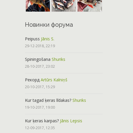
Новинки форума
Peipuss
Jānis S.
29-12-2018, 22:19
Spiningošana
Shuriks
28-10-2017, 23:02
Рекорд
Artūrs Kalniņš
20-10-2017, 15:29
Kur tagad ķeras līdakas?
Shuriks
19-10-2017, 19:00
Kur ķeras karpas?
Jānis Lepsis
12-09-2017, 12:35