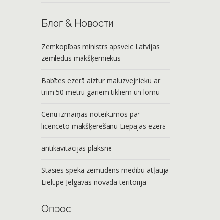
Блог & Новости
Zemkopības ministrs apsveic Latvijas
zemledus makšķerniekus
Babītes ezerā aiztur maluzvejnieku ar
trim 50 metru gariem tīkliem un lomu
Cenu izmaiņas noteikumos par
licencēto makšķerēšanu Liepājas ezerā
antikavitacijas plaksne
Stāsies spēkā zemūdens medību atļauja
Lielupē Jelgavas novada teritorijā
Опрос